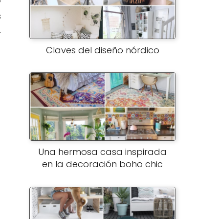
y
s
.
.
Claves del diseño nórdico
Una hermosa casa inspirada
en la decoración boho chic