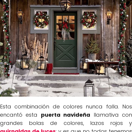
Esta combinación de colores nunca falla. Nos
encantó esta
puerta navideña
llamativa co
grandes bolas de colores, lazos rojos y
guirnaldas de luces
; y es que no todos tenemos