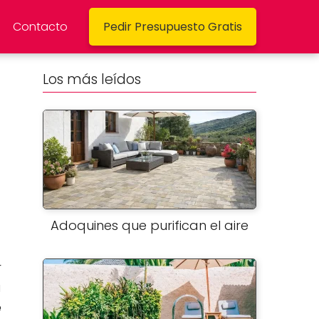
Contacto
Pedir Presupuesto Gratis
Los más leídos
Adoquines que purifican el aire
r
a
e