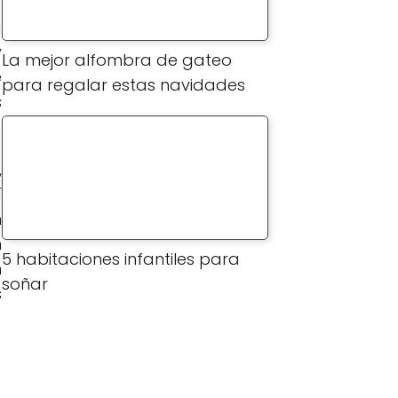
a
y
La mejor alfombra de gateo
e
para regalar estas navidades
s
,
í
n
n
5 habitaciones infantiles para
n
soñar
s