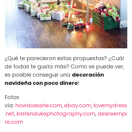
¿Qué te parecieron estas propuestas? ¿Cuál
de todas te gusta más? Como se puede ver,
es posible conseguir una
decoración
navideña con poco dinero
!
Fotos
vía:
howdoesshe.com
,
ebay.com
,
lovemydress
.net
,
kristendukephotography.com
,
desireempi
re.com