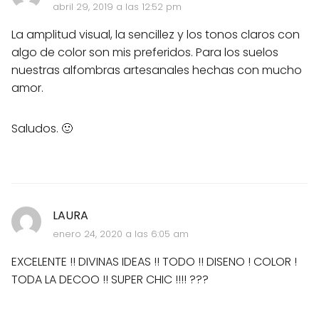
abril 29, 2019 a las 12:52 pm
La amplitud visual, la sencillez y los tonos claros con
algo de color son mis preferidos. Para los suelos
nuestras alfombras artesanales hechas con mucho
amor.
Saludos. 🙂
LAURA
enero 24, 2020 a las 6:05 am
EXCELENTE !! DIVINAS IDEAS !! TODO !! DISENO ! COLOR !
TODA LA DECOO !! SUPER CHIC !!!! ???