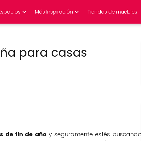
Espacios
Más Inspiración
Tiendas de muebles
eña para casas
as de fin de año
y seguramente estés buscand