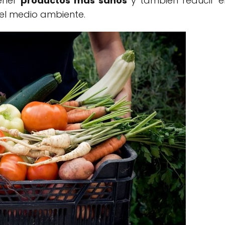
ener
productos más sanos
y también reducir e
 el medio ambiente.