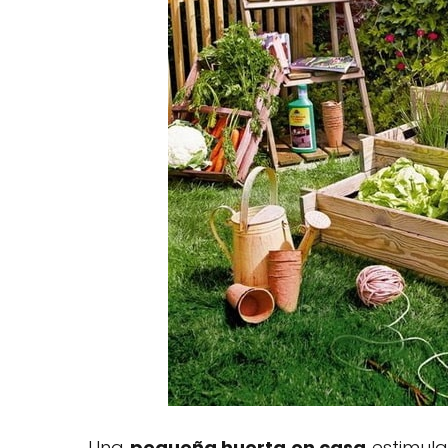
Una
pequeña huerta en casa
estimula