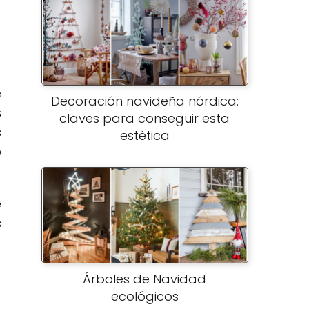
e
Decoración navideña nórdica:
s
claves para conseguir esta
s
estética
o
e
s
Árboles de Navidad
ecológicos