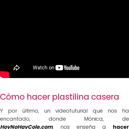
Cómo hacer plastilina casera
Y por último, un videotuturial que nos ha
encantado, donde Mónica, de
HoyNoHayCole.com
, nos enseña a
hacer