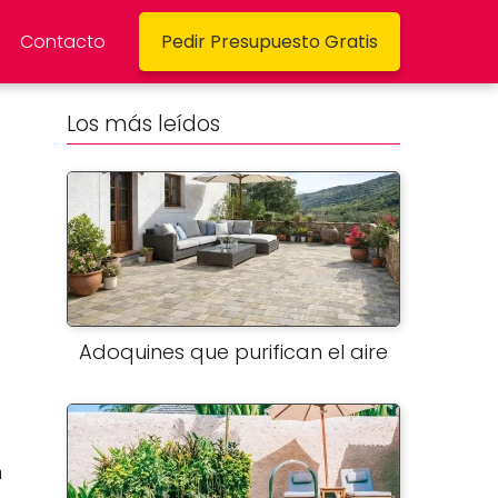
Contacto
Pedir Presupuesto Gratis
Los más leídos
Adoquines que purifican el aire
n