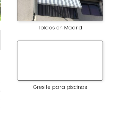
Toldos en Madrid
e
Gresite para piscinas
n
s
s