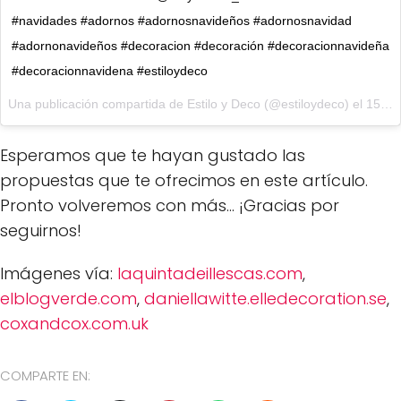
#navidades #adornos #adornosnavideños #adornosnavidad
#adornonavideños #decoracion #decoración #decoracionnavideña
#decoracionnavidena #estiloydeco
Una publicación compartida de Estilo y Deco (@estiloydeco) el
15 de Nov de 2017 a la(s) 9:59 PST
Esperamos que te hayan gustado las
propuestas que te ofrecimos en este artículo.
Pronto volveremos con más... ¡Gracias por
seguirnos!
Imágenes vía:
laquintadeillescas.com
,
elblogverde.com
,
daniellawitte.elledecoration.se
,
coxandcox.com.uk
COMPARTE EN: