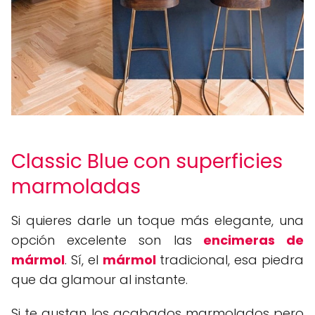
Classic Blue con superficies
marmoladas
Si quieres darle un toque más elegante, una
opción excelente son las
encimeras de
mármol
. Sí, el
mármol
tradicional, esa piedra
que da glamour al instante.
Si te gustan los acabados marmolados pero