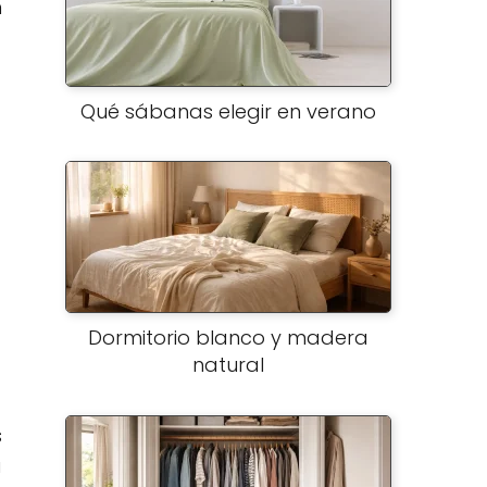
n
Qué sábanas elegir en verano
Dormitorio blanco y madera
natural
s
a