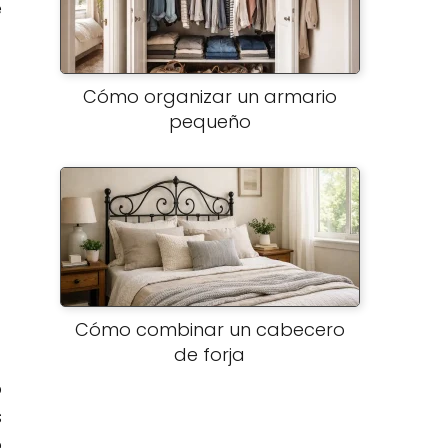
e
Cómo organizar un armario
pequeño
Cómo combinar un cabecero
de forja
o
s
o