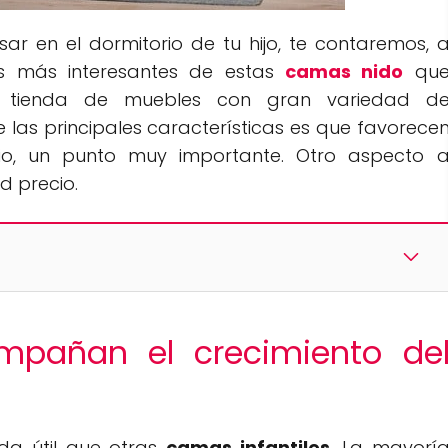
ar en el dormitorio de tu hijo, te contaremos, 
as más interesantes de estas
camas nido
qu
, tienda de muebles con gran variedad d
 las principales características es que favorece
io, un punto muy importante. Otro aspecto 
d precio.
pañan el crecimiento de
da útil que otras
camas infantiles
. La mayorí