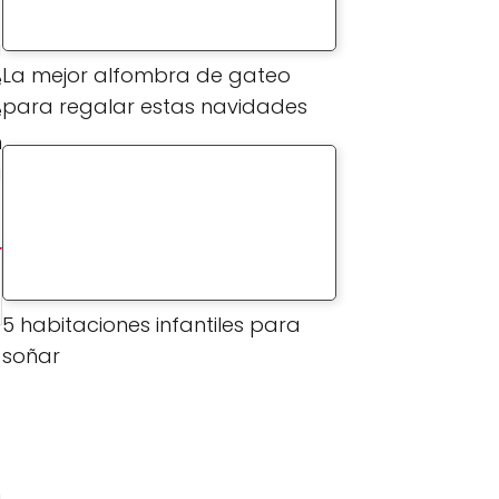
a
La mejor alfombra de gateo
e
para regalar estas navidades
e
n
a
5 habitaciones infantiles para
soñar
l
a