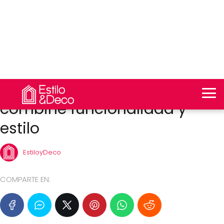
Inicio
Decoración de salón
Cómo diseñar una sala estilo
industrial moderno que
combine funcionalidad y
estilo
EstiloyDeco
COMPARTE EN: