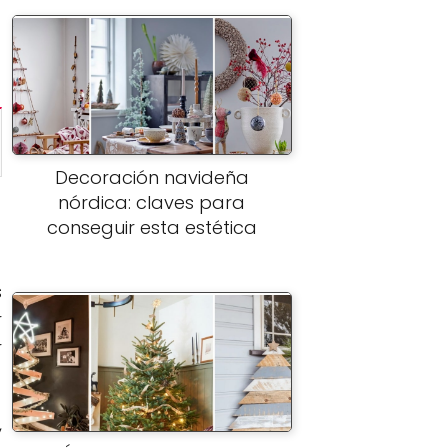
Decoración navideña
nórdica: claves para
conseguir esta estética
s
r
r
,