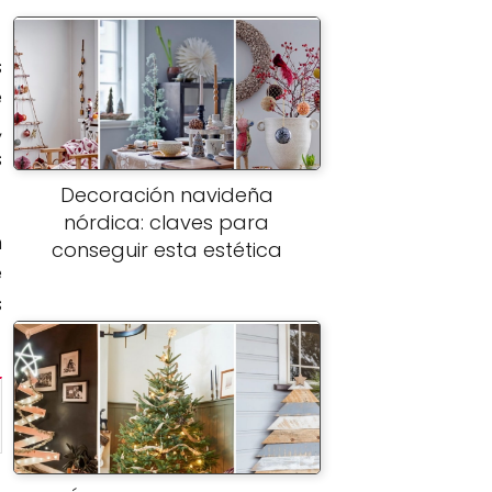
s
e
,
s
Decoración navideña
nórdica: claves para
n
conseguir esta estética
e
s