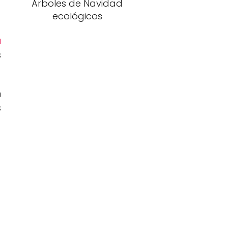
Árboles de Navidad
ecológicos
a
s
n
s