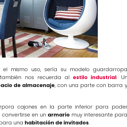
 el mismo uso, sería su modelo guardarrop
 también nos recuerda al
estilo industrial
. U
acio de almacenaje
, con una parte con barra 
rpora cajones en la parte inferior para pode
 convertirse en un
armario
muy interesante par
o para una
habitación de invitados
.