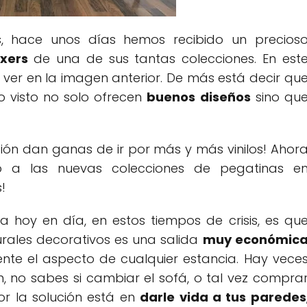
, hace unos días hemos recibido un precios
ixers
de una de sus tantas colecciones. En est
 ver en la imagen anterior. De más está decir qu
lo visto no solo ofrecen
buenos diseños
sino qu
ción dan ganas de ir por más y más vinilos! Ahor
o a las nuevas colecciones de pegatinas e
!
 hoy en día, en estos tiempos de crisis, es qu
urales decorativos es una salida
muy económic
nte el aspecto de cualquier estancia. Hay vece
, no sabes si cambiar el sofá, o tal vez compra
jor la solución está en
darle vida a tus paredes