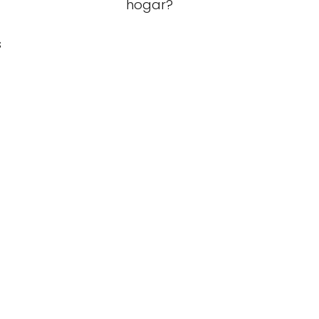
hogar?
s