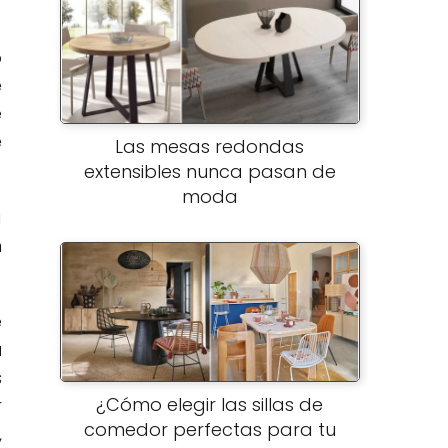
o
e
e
e
Las mesas redondas
extensibles nunca pasan de
moda
a
n
e
a
s
¿Cómo elegir las sillas de
r
comedor perfectas para tu
,