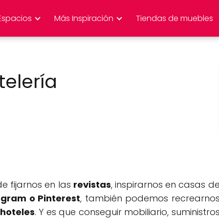
Espacios
Más Inspiración
Tiendas de muebles
elería
 fijarnos en las
revistas
, inspirarnos en casas d
agram o Pinterest
, también podemos recrearno
 hoteles
. Y es que conseguir mobiliario, suministro