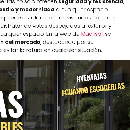
puertas no solo ofrecen
seguridad y resistencia
,
estilo y modernidad
a cualquier espacio.
se puede instalar tanto en viviendas como en
disfrutar de vistas despejadas al exterior y
ualquier espacio. En la web de
Macrisal
, se
ón del mercado
, destacando por su
evitar la rotura en cualquier situación.