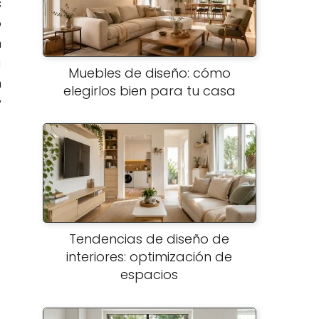
s
o
n
á
Muebles de diseño: cómo
n
elegirlos bien para tu casa
y
Tendencias de diseño de
interiores: optimización de
espacios