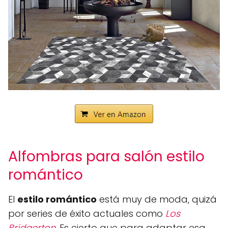
Alfombras para salón estilo
romántico
El
estilo romántico
está muy de moda, quizá
por series de éxito actuales como
Los
Bridgerton
. Es cierto que para adaptar esa